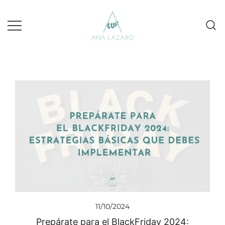
Gestion de redes sociales turismo
Ana Lazaro Marketing
11/10/2024
Prepárate para el BlackFriday 2024: