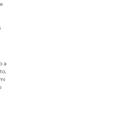
he
s
o a
to,
 mi
o