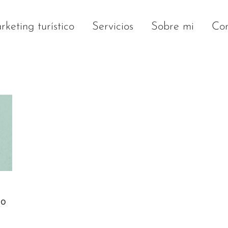
keting turístico
Servicios
Sobre mi
Con
mo