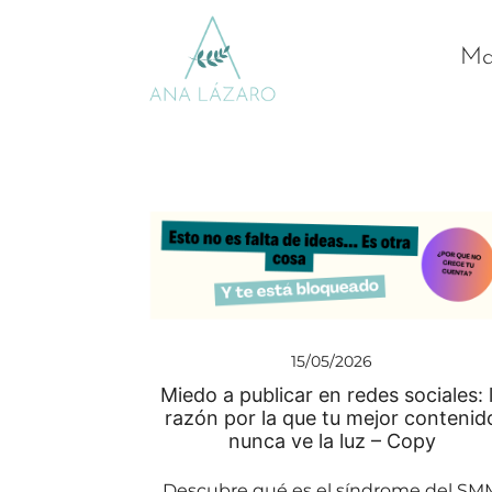
Mar
Gestion de redes sociales turismo
Ana Lazaro Marketing
15/05/2026
Miedo a publicar en redes sociales: 
razón por la que tu mejor contenid
nunca ve la luz – Copy
Descubre qué es el síndrome del SM