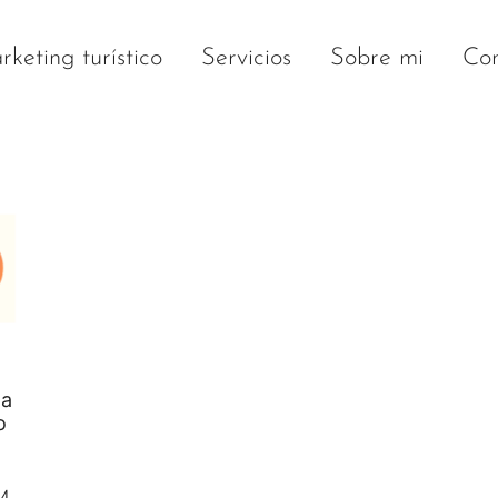
keting turístico
Servicios
Sobre mi
Con
la
o
M