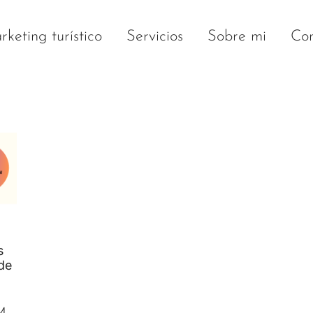
keting turístico
Servicios
Sobre mi
Con
s
de
M