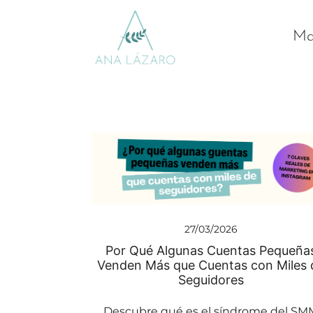
Mar
Gestion de redes sociales turismo
Ana Lazaro Marketing
27/03/2026
Por Qué Algunas Cuentas Pequeña
Venden Más que Cuentas con Miles 
Seguidores
Descubre qué es el síndrome del SM