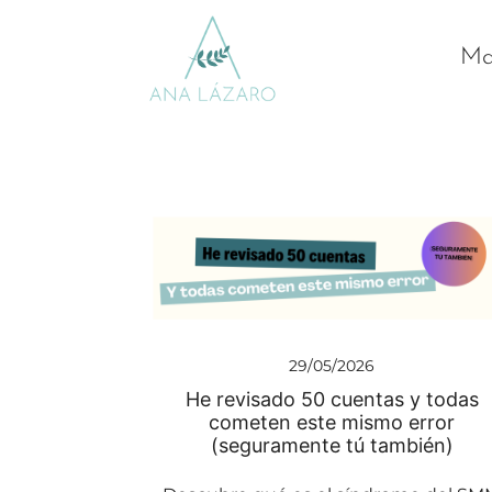
Mar
Gestion de redes sociales turismo
Ana Lazaro Marketing
29/05/2026
He revisado 50 cuentas y todas
cometen este mismo error
(seguramente tú también)