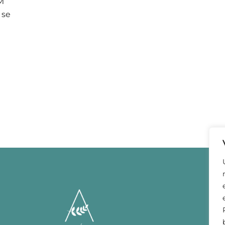
M
 se