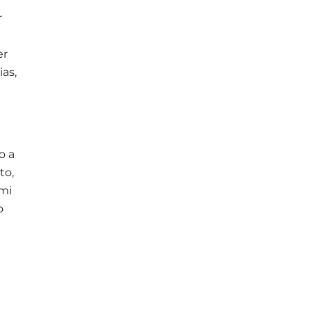
r
er
as,
o a
to,
 mi
o