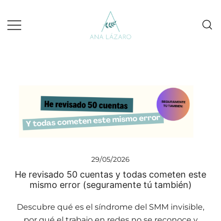
Gestion de redes sociales turismo
Ana Lazaro Marketing
29/05/2026
He revisado 50 cuentas y todas cometen este
mismo error (seguramente tú también)
Descubre qué es el síndrome del SMM invisible,
por qué el trabajo en redes no se reconoce y